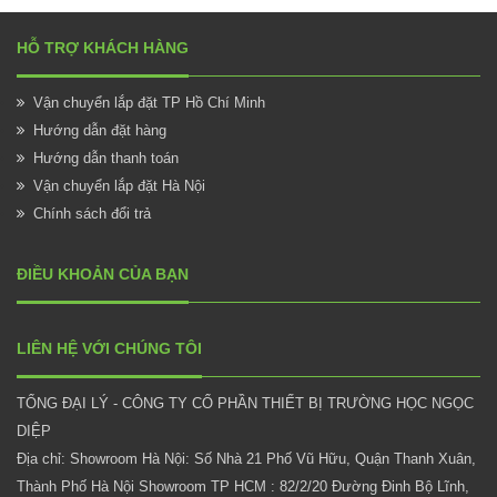
HỖ TRỢ KHÁCH HÀNG
Vận chuyển lắp đặt TP Hồ Chí Minh
Hướng dẫn đặt hàng
Hướng dẫn thanh toán
Vận chuyển lắp đặt Hà Nội
Chính sách đổi trả
ĐIỀU KHOẢN CỦA BẠN
LIÊN HỆ VỚI CHÚNG TÔI
TỔNG ĐẠI LÝ - CÔNG TY CỔ PHẦN THIẾT BỊ TRƯỜNG HỌC NGỌC
DIỆP
Địa chỉ: Showroom Hà Nội: Số Nhà 21 Phố Vũ Hữu, Quận Thanh Xuân,
Thành Phố Hà Nội Showroom TP HCM : 82/2/20 Đường Đinh Bộ Lĩnh,