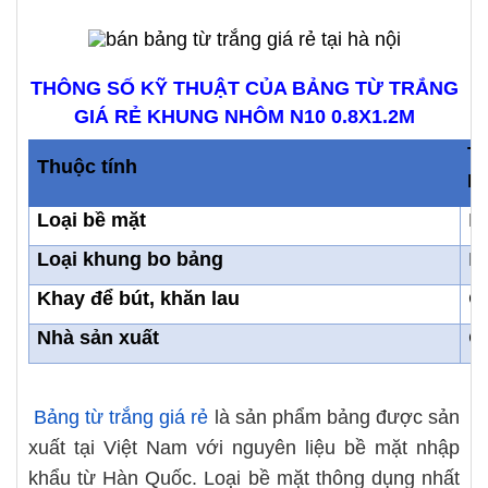
THÔNG SỐ KỸ THUẬT CỦA BẢNG TỪ TRẮNG
GIÁ RẺ KHUNG NHÔM N10 0.8X1.2M
Th
Thuộc tính
N
Loại bề mặt
Bề
Loại khung bo bảng
K
Khay để bút, khăn lau
Có
Nhà sản xuất
Cô
Bảng từ trắng giá rẻ
là sản phẩm bảng được sản
xuất tại Việt Nam với nguyên liệu bề mặt nhập
khẩu từ Hàn Quốc. Loại bề mặt thông dụng nhất