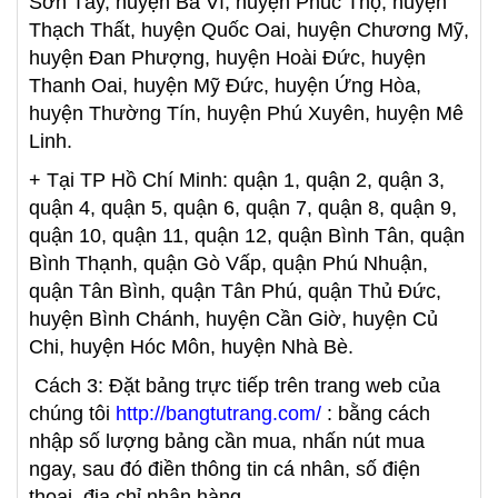
Sơn Tây, huyện Ba Vì, huyện Phúc Thọ, huyện
Thạch Thất, huyện Quốc Oai, huyện Chương Mỹ,
huyện Đan Phượng, huyện Hoài Đức, huyện
Thanh Oai, huyện Mỹ Đức, huyện Ứng Hòa,
huyện Thường Tín, huyện Phú Xuyên, huyện Mê
Linh.
+ Tại TP Hồ Chí Minh: quận 1, quận 2, quận 3,
quận 4, quận 5, quận 6, quận 7, quận 8, quận 9,
quận 10, quận 11, quận 12, quận Bình Tân, quận
Bình Thạnh, quận Gò Vấp, quận Phú Nhuận,
quận Tân Bình, quận Tân Phú, quận Thủ Đức,
huyện Bình Chánh, huyện Cần Giờ, huyện Củ
Chi, huyện Hóc Môn, huyện Nhà Bè.
Cách 3: Đặt bảng trực tiếp trên trang web của
chúng tôi
http://bangtutrang.com/
: bằng cách
nhập số lượng bảng cần mua, nhấn nút mua
ngay, sau đó điền thông tin cá nhân, số điện
thoại, địa chỉ nhận hàng.