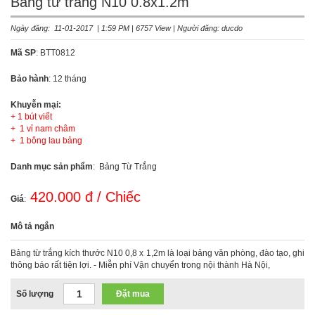
Bảng từ trắng N10 0.8x1.2m
Ngày đăng: 11-01-2017 | 1:59 PM | 6757 View | Người đăng: ducdo
Mã SP
: BTT0812
Bảo hành
: 12 tháng
Khuyễn mại:
+ 1 bút viết
+ 1 vỉ nam châm
+ 1 bông lau bảng
Danh mục sản phẩm
: Bảng Từ Trắng
420.000 đ / Chiếc
Giá
:
Mô tả ngắn
Bảng từ trắng kích thước N10 0,8 x 1,2m là loại bảng văn phòng, đào tạo, ghi
thông báo rất tiện lợi. - Miễn phí Vận chuyển trong nội thành Hà Nội,
Số lượng
Đặt mua