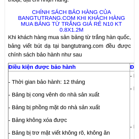
CHÍNH SÁCH BẢO HÀNG CỦA
BANGTUTRANG.COM KHI KHÁCH HÀNG
MUA BẢNG TỪ TRẮNG GIÁ RẺ N10 KT
0.8X1.2M
Khi khách hàng mua sản bảng từ trắng hàn quốc,
bảng viết bút dạ tại bangtutrang.com đều được
chính sách bảo hành như sau
Điều kiện được bảo hành
Điề
- K
- Thời gian bảo hành: 12 tháng
- B
- Bảng bị cong vênh do nhà sản xuất
* B
- Bảng bị phồng mặt do nhà sản xuất
* D
- Bảng không xóa được
- B
- Bảng bị trơ mặt viết không rõ, không ăn