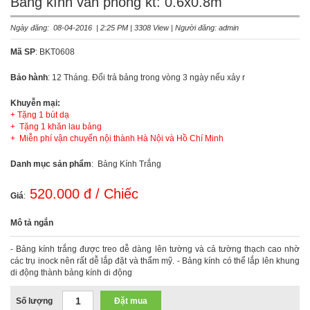
Bảng kính văn phòng kt: 0.6x0.8m
Ngày đăng: 08-04-2016 | 2:25 PM | 3308 View | Người đăng: admin
Mã SP
: BKT0608
Bảo hành
: 12 Tháng. Đổi trả bảng trong vòng 3 ngày nếu xảy r
Khuyễn mại:
+ Tặng 1 bút dạ
+ Tặng 1 khăn lau bảng
+ Miễn phí vận chuyển nội thành Hà Nội và Hồ Chí Minh
Danh mục sản phẩm
: Bảng Kính Trắng
520.000 đ / Chiếc
Giá
:
Mô tả ngắn
- Bảng kính trắng được treo dễ dàng lên tường và cả tường thạch cao nhờ
các trụ inock nên rất dễ lắp đặt và thẩm mỹ. - Bảng kính có thể lắp lên khung
di động thành bảng kính di động
Số lượng
Đặt mua