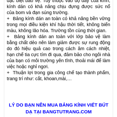
đặc biệt bảo vệ. Tuỳ thuộc vào độ dày của kính,
kính dán có khả năng chịu đựng được sức nổ
của bom và đạn súng trường.
+ Bảng kính dán an toàn có khả năng bền vững
trong mọi điều kiện khí hậu thời tiết, không biến
màu, không lão hóa. Trường tồn cùng thời gian.
+ Bảng kính dán an toàn với lớp bảo vệ làm
bằng chất dẻo nên làm giảm được sự rung động
do đó hiệu quả cao trong cách âm cách nhiệt,
hạn chế tia cực tím đi qua, đảm bảo cho ngôi nhà
của bạn có môi trường yên tĩnh, thoải mái để làm
việc hoặc nghỉ ngơi.
+ Thuận lợi trong gia công chế tạo thành phẩm,
trang trí như: cắt, khoan,mài,…
LÝ DO BẠN NÊN MUA BẢNG KÍNH VIẾT BÚT
DẠ TẠI BANGTUTRANG.COM