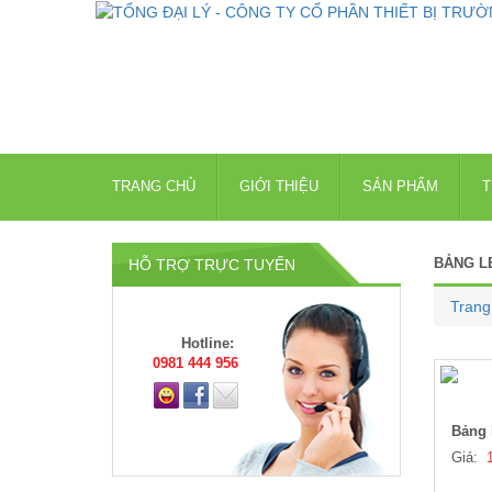
TRANG CHỦ
GIỚI THIỆU
SẢN PHẨM
T
BẢNG L
HỖ TRỢ TRỰC TUYẾN
Trang
Hotline:
0981 444 956
Bảng 
Giá: