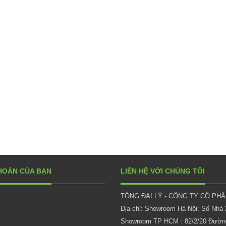
HOẢN CỦA BẠN
LIÊN HỆ VỚI CHÚNG TÔI
TỔNG ĐẠI LÝ - CÔNG TY CỔ PH
Địa chỉ: Showroom Hà Nội: Số Nhà
Showroom TP HCM : 82/2/20 Đường