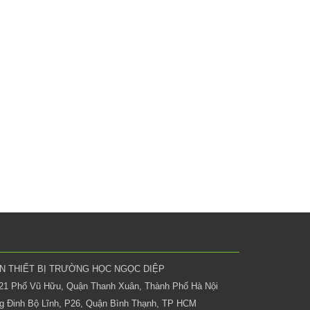
ẦN THIẾT BỊ TRƯỜNG HỌC NGỌC DIỆP
 21 Phố Vũ Hữu, Quận Thanh Xuân, Thành Phố Hà Nội
 Đinh Bộ Lĩnh, P26, Quận Bình Thạnh, TP HCM