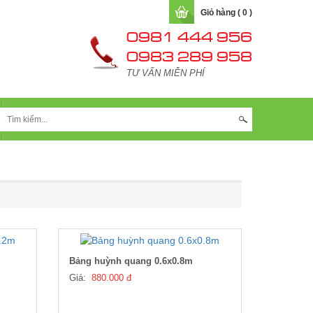
Giỏ hàng ( 0 )
0981 444 956
0983 289 958
TƯ VẤN MIỄN PHÍ
LIÊN HỆ
Bảng huỳnh quang 0.6x0.8m
Giá:
880.000 đ