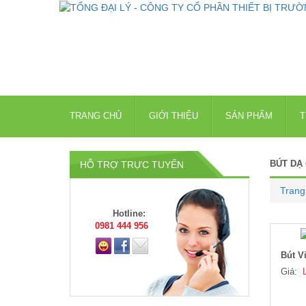
TRANG CHỦ
GIỚI THIỆU
SẢN PHẨM
T
BÚT DẠ
HỖ TRỢ TRỰC TUYẾN
Trang
Hotline:
0981 444 956
Bút V
Giá: