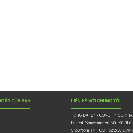
HOẢN CỦA BẠN
LIÊN HỆ VỚI CHÚNG TÔI
TỔNG ĐẠI LÝ - CÔNG TY CỔ PH
Địa chỉ: Showroom Hà Nội: Số Nhà
Showroom TP HCM : 82/2/20 Đường