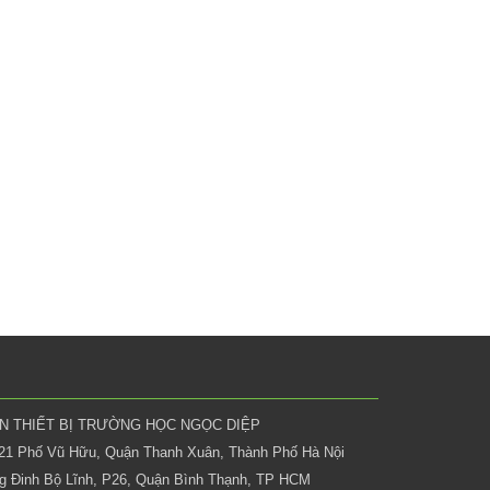
ẦN THIẾT BỊ TRƯỜNG HỌC NGỌC DIỆP
 21 Phố Vũ Hữu, Quận Thanh Xuân, Thành Phố Hà Nội
 Đinh Bộ Lĩnh, P26, Quận Bình Thạnh, TP HCM