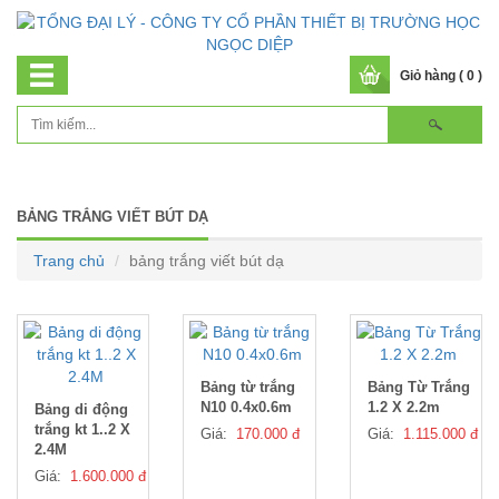
Giỏ hàng ( 0 )
BẢNG TRẮNG VIẾT BÚT DẠ
Trang chủ
bảng trắng viết bút dạ
Bảng từ trắng
Bảng Từ Trắng
N10 0.4x0.6m
1.2 X 2.2m
Bảng di động
trắng kt 1..2 X
Giá:
170.000 đ
Giá:
1.115.000 đ
2.4M
Giá:
1.600.000 đ