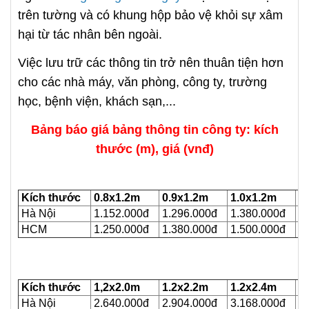
trên tường và có khung hộp bảo vệ khỏi sự xâm
hại từ tác nhân bên ngoài.
Việc lưu trữ các thông tin trở nên thuân tiện hơn
cho các nhà máy, văn phòng, công ty, trường
học, bệnh viện, khách sạn,...
Bảng báo giá bảng thông tin công ty: kích
thước (m), giá (vnđ)
Kích thước
0.8x1.2m
0.9x1.2m
1.0x1.2m
1.
Hà Nội
1.152.000đ
1.296.000đ
1.380.000đ
1.
HCM
1.250.000đ
1.380.000đ
1.500.000đ
2.
Kích thước
1,2x2.0m
1.2x2.2m
1.2x2.4m
1.
Hà Nội
2.640.000đ
2.904.000đ
3.168.000đ
3.