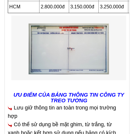
HCM
2.800.000đ
3.150.000đ
3.250.000đ
3.
ƯU ĐIỂM CỦA BẢNG THÔNG TIN CÔNG TY
TREO TƯỜNG
Lưu giữ thông tin an toàn trong mọi trường
hợp
Có thể sử dụng bề mặt ghim, từ trắng, từ
xanh hoặc kết hợp sử dụng nếu bảng có kích