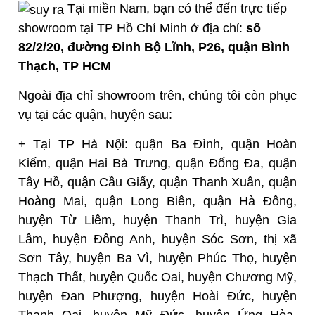
Tại miền Nam, bạn có thể đến trực tiếp
showroom tại TP Hồ Chí Minh ở địa chỉ:
số
82/2/20, đường Đinh Bộ Lĩnh, P26, quận Bình
Thạch, TP HCM
Ngoài địa chỉ showroom trên, chúng tôi còn phục
vụ tại các quận, huyện sau:
+ Tại TP Hà Nội: quận Ba Đình, quận Hoàn
Kiếm, quận Hai Bà Trưng, quận Đống Đa, quận
Tây Hồ, quận Cầu Giấy, quận Thanh Xuân, quận
Hoàng Mai, quận Long Biên, quận Hà Đông,
huyện Từ Liêm, huyện Thanh Trì, huyện Gia
Lâm, huyện Đông Anh, huyện Sóc Sơn, thị xã
Sơn Tây, huyện Ba Vì, huyện Phúc Thọ, huyện
Thạch Thất, huyện Quốc Oai, huyện Chương Mỹ,
huyện Đan Phượng, huyện Hoài Đức, huyện
Thanh Oai, huyện Mỹ Đức, huyện Ứng Hòa,