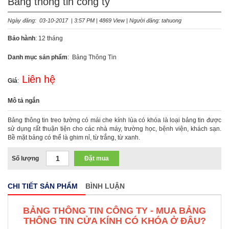
Bảng thông tin công ty
Ngày đăng: 03-10-2017 | 3:57 PM | 4869 View | Người đăng: tahuong
Bảo hành
: 12 tháng
Danh mục sản phẩm
: Bảng Thông Tin
Liên hệ
Giá
:
Mô tả ngắn
Bảng thông tin treo tường có mái che kính lùa có khóa là loại bảng tin được
sử dụng rất thuận tiện cho các nhà máy, trường học, bệnh viện, khách sạn.
Bề mặt bảng có thể là ghim nỉ, từ trắng, từ xanh.
Số lượng
Đặt mua
CHI TIẾT SẢN PHẨM
BÌNH LUẬN
BẢNG THÔNG TIN CÔNG TY - MUA BẢNG
THÔNG TIN CỬA KÍNH CÓ KHÓA Ở ĐÂU?