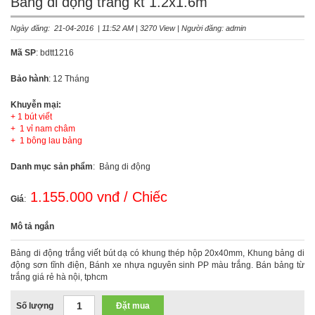
Bảng di động trắng kt 1.2x1.6m
Ngày đăng: 21-04-2016 | 11:52 AM | 3270 View | Người đăng: admin
Mã SP
: bdtt1216
Bảo hành
: 12 Tháng
Khuyễn mại:
+ 1 bút viết
+ 1 vỉ nam châm
+ 1 bông lau bảng
Danh mục sản phẩm
: Bảng di động
1.155.000 vnđ / Chiếc
Giá
:
Mô tả ngắn
Bảng di động trắng viết bút dạ có khung thép hộp 20x40mm, Khung bảng di
động sơn tĩnh điện, Bánh xe nhựa nguyên sinh PP màu trắng. Bán bảng từ
trắng giá rẻ hà nội, tphcm
Số lượng
Đặt mua