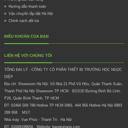
Hướng dẫn thanh toán
Vận chuyển lắp đặt Hà Nội
Chính sách đổi trả
ĐIỀU KHOẢN CỦA BẠN
LIÊN HỆ VỚI CHÚNG TÔI
TỔNG ĐẠI LÝ - CÔNG TY CỔ PHẦN THIẾT BỊ TRƯỜNG HỌC NGỌC
DIỆP
Địa chỉ: Showroom Hà Nội: Số Nhà 21 Phố Vũ Hữu, Quận Thanh Xuân,
Thành Phố Hà Nội Showroom TP HCM : 82/2/20 Đường Đinh Bộ Lĩnh,
P26, Quận Bình Thạnh, TP HCM
ĐT: 02466 568 789 Hotline TP HCM 0981. 444 956 Hotline Hà Nội 0983
289 958 MST:
Nhà máy: Vạn Phúc - Thanh Trì - Hà Nội
ĐT: 01699199656 Website:
bangtutrang.com