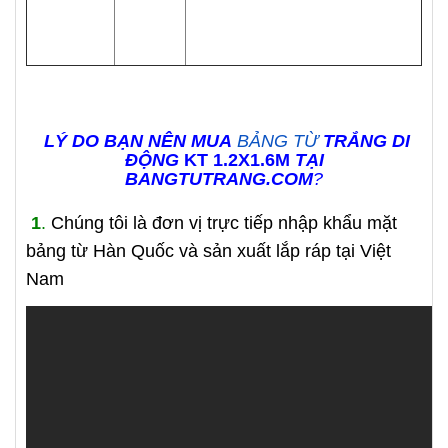
LÝ DO BẠN NÊN MUA
BẢNG TỪ
TRẮNG DI
ĐỘNG
KT 1.2X1.6M
TẠI
BANGTUTRANG.COM
?
1
.
Chúng tôi là đơn vị trực tiếp nhập khẩu mặt
bảng từ Hàn Quốc và sản xuất lắp ráp tại Việt
Nam